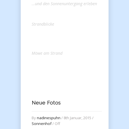
…und den Sonnenuntergang erleben
Strandblicke
Möwe am Strand
Neue Fotos
By
nadinespuhn
/ 8th Januar, 2015 /
Sonnenhof
/
Off