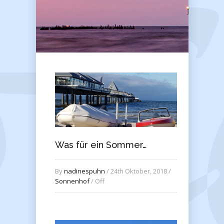
Was für ein Sommer…
By
nadinespuhn
/ 24th Oktober, 2018 /
Sonnenhof
/
Off