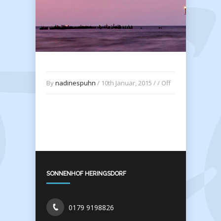
By
nadinespuhn
/ 10th Januar, 2015 / /
Off
SONNENHOF HERINGSDORF
0179 9198826