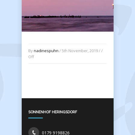
By
nadinespuhn
/ 5th November, 2019 / /
Off
SONNENHOF HERINGSDORF
0179 9198826