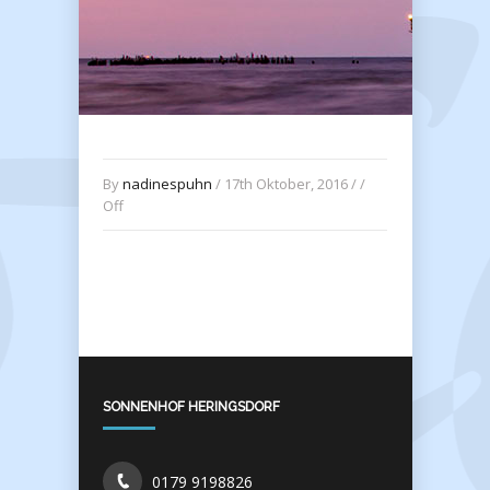
By
nadinespuhn
/ 17th Oktober, 2016 / /
Off
SONNENHOF HERINGSDORF
0179 9198826