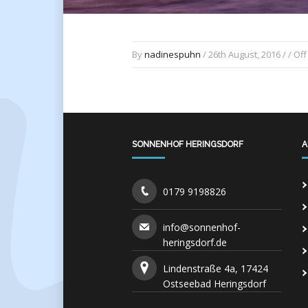
By
nadinespuhn
/ 26th August, 2016 / /
Off
SONNENHOF HERINGSDORF
A
0179 9198826
info@sonnenhof-
heringsdorf.de
Lindenstraße 4a, 17424
Ostseebad Heringsdorf