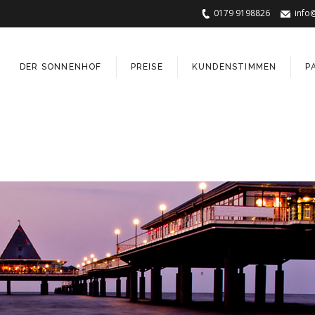
0179 9198826
info
DER SONNENHOF
PREISE
KUNDENSTIMMEN
P