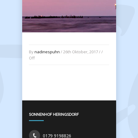
By
nadinespuhn
/ 26th Oktober, 2017 / /
Off
SONNENHOF HERINGSDORF
0179 9198826