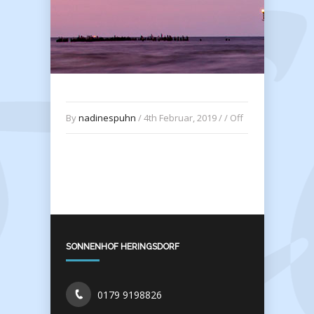
By
nadinespuhn
/ 4th Februar, 2019 / /
Off
SONNENHOF HERINGSDORF
0179 9198826