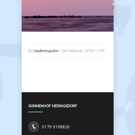
By
nadinespuhn
/ 5th Februar, 2018 / /
Off
SONNENHOF HERINGSDORF
0179 9198826