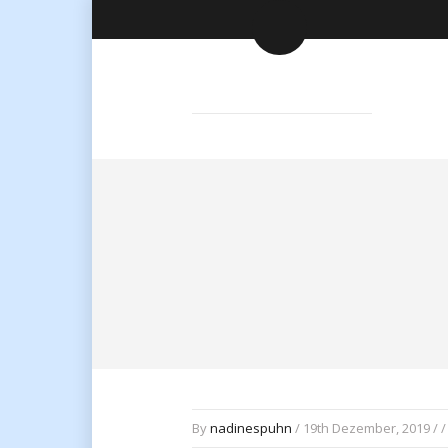
By
nadinespuhn
/ 19th Dezember, 2019 / 