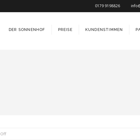
0179 9198826
info
DER SONNENHOF
PREISE
KUNDENSTIMMEN
P
/
Off