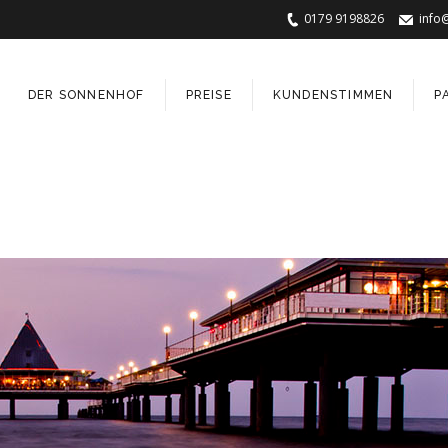
0179 9198826
info
DER SONNENHOF
PREISE
KUNDENSTIMMEN
P