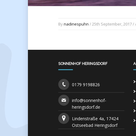
By
nadinespuhn
/ 25th September, 2017 / 
SONNENHOF HERINGSDORF
A
0179 9198826
info@sonnenhof-
heringsdorf.de
Lindenstraße 4a, 17424
Ostseebad Heringsdorf