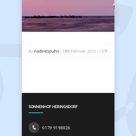
By
nadinespuhn
/ 18th Februar, 2015 / /
Off
SONNENHOF HERINGSDORF
0179 9198826