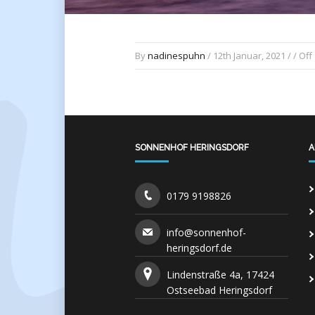
By
nadinespuhn
/ 12th Januar, 2021 / /
Off
SONNENHOF HERINGSDORF
A
0179 9198826
info@sonnenhof-
heringsdorf.de
Lindenstraße 4a, 17424
Ostseebad Heringsdorf