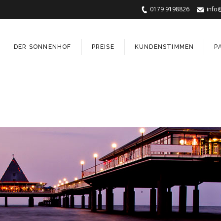
0179 9198826
info
DER SONNENHOF
PREISE
KUNDENSTIMMEN
P