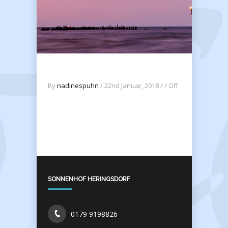
By
nadinespuhn
/ 22nd Januar, 2018 / /
Off
SONNENHOF HERINGSDORF
0179 9198826