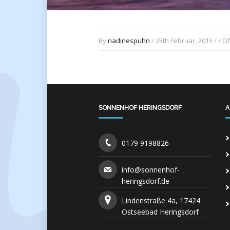
By
nadinespuhn
/ 25th Februar, 2015 / /
Of
SONNENHOF HERINGSDORF
A
0179 9198826
info@sonnenhof-
heringsdorf.de
Lindenstraße 4a, 17424
Ostseebad Heringsdorf