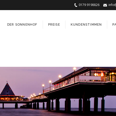
0179 9198826
info
DER SONNENHOF
PREISE
KUNDENSTIMMEN
P